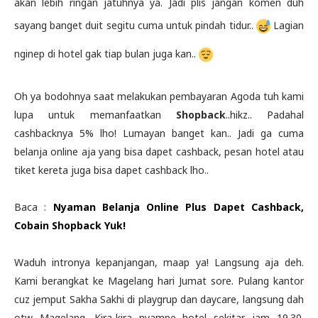
akan lebih ringan jatuhnya ya. Jadi plis jangan komen duh
sayang banget duit segitu cuma untuk pindah tidur..
Lagian
nginep di hotel gak tiap bulan juga kan..
Oh ya bodohnya saat melakukan pembayaran Agoda tuh kami
lupa untuk memanfaatkan
Shopback
..hikz.. Padahal
cashbacknya 5% lho! Lumayan banget kan.. Jadi ga cuma
belanja online aja yang bisa dapet cashback, pesan hotel atau
tiket kereta juga bisa dapet cashback lho..
Baca :
Nyaman Belanja Online Plus Dapet Cashback,
Cobain Shopback Yuk!
Waduh intronya kepanjangan, maap ya! Langsung aja deh.
Kami berangkat ke Magelang hari Jumat sore. Pulang kantor
cuz jemput Sakha Sakhi di playgrup dan daycare, langsung dah
otw Magelang. Kira-kira nyampe hotel sekitar jam 19.30.