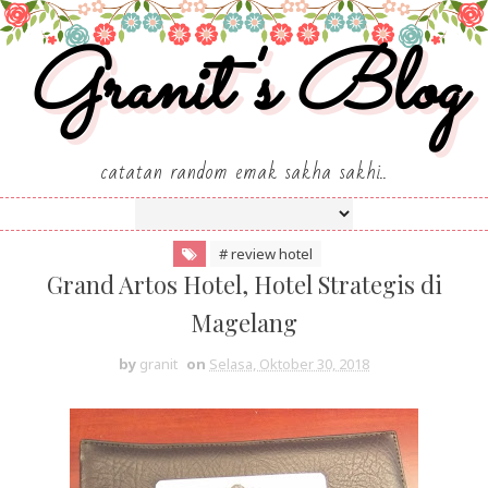
Granit's Blog
catatan random emak sakha sakhi..
# review hotel
Grand Artos Hotel, Hotel Strategis di
Magelang
by
granit
on
Selasa, Oktober 30, 2018