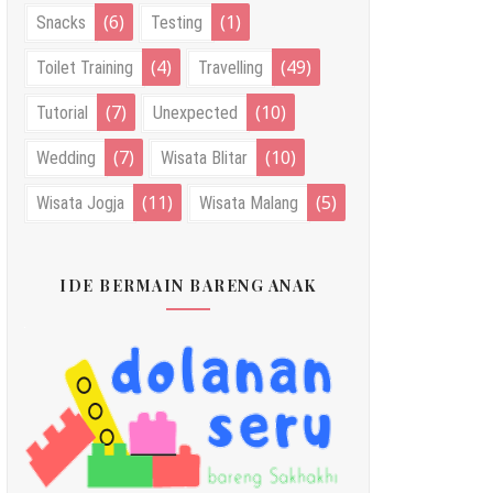
(6)
(1)
Snacks
Testing
(4)
(49)
Toilet Training
Travelling
(7)
(10)
Tutorial
Unexpected
(7)
(10)
Wedding
Wisata Blitar
(11)
(5)
Wisata Jogja
Wisata Malang
IDE BERMAIN BARENG ANAK