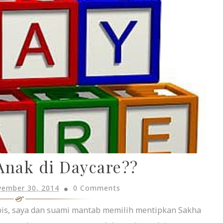
Anak di Daycare??
vember 30, 2014
0 Comments
abis, saya dan suami mantab memilih mentipkan Sakha