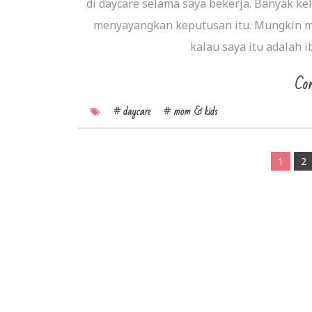
di daycare selama saya bekerja. Banyak k
menyayangkan keputusan itu. Mungkin m
kalau saya itu adalah 
Con
# daycare
# mom & kids
1
2