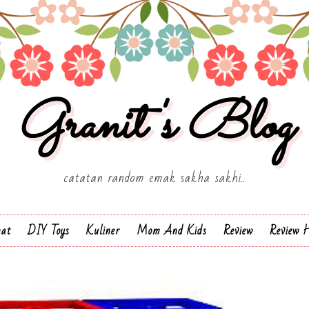
Granit's Blog
catatan random emak sakha sakhi..
hat
DIY Toys
Kuliner
Mom And Kids
Review
Review H