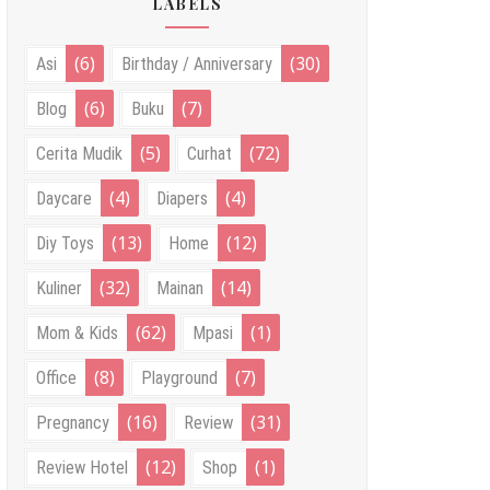
LABELS
(6)
(30)
Asi
Birthday / Anniversary
(6)
(7)
Blog
Buku
(5)
(72)
Cerita Mudik
Curhat
(4)
(4)
Daycare
Diapers
(13)
(12)
Diy Toys
Home
(32)
(14)
Kuliner
Mainan
(62)
(1)
Mom & Kids
Mpasi
(8)
(7)
Office
Playground
(16)
(31)
Pregnancy
Review
(12)
(1)
Review Hotel
Shop