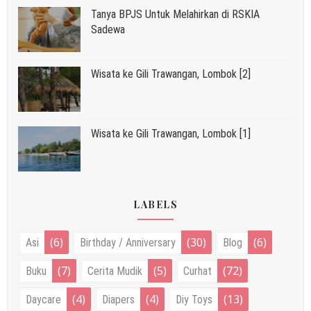
Tanya BPJS Untuk Melahirkan di RSKIA
Sadewa
Wisata ke Gili Trawangan, Lombok [2]
Wisata ke Gili Trawangan, Lombok [1]
LABELS
(6)
(30)
(6)
Asi
Birthday / Anniversary
Blog
(7)
(5)
(72)
Buku
Cerita Mudik
Curhat
(4)
(4)
(13)
Daycare
Diapers
Diy Toys