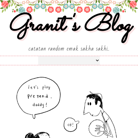
Granit's Blog
catatan random emak sakha sakhi..