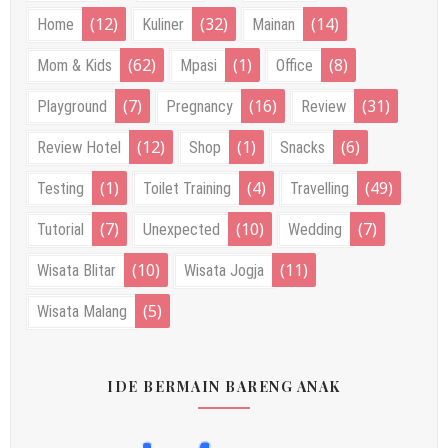
(12)
(32)
(14)
Home
Kuliner
Mainan
(62)
(1)
(8)
Mom & Kids
Mpasi
Office
(7)
(16)
(31)
Playground
Pregnancy
Review
(12)
(1)
(6)
Review Hotel
Shop
Snacks
(1)
(4)
(49)
Testing
Toilet Training
Travelling
(7)
(10)
(7)
Tutorial
Unexpected
Wedding
(10)
(11)
Wisata Blitar
Wisata Jogja
(5)
Wisata Malang
IDE BERMAIN BARENG ANAK