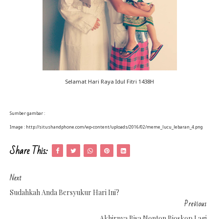
Selamat Hari Raya Idul Fitri 1438H
Sumber gambar :
Image : http://situshandphone.com/wp-content/uploads/2016/02/meme_lucu_lebaran_4.png
Share This:
Next
Sudahkah Anda Bersyukur Hari Ini?
Previous
Akhirnya Bisa Nonton Bioskop Lagi