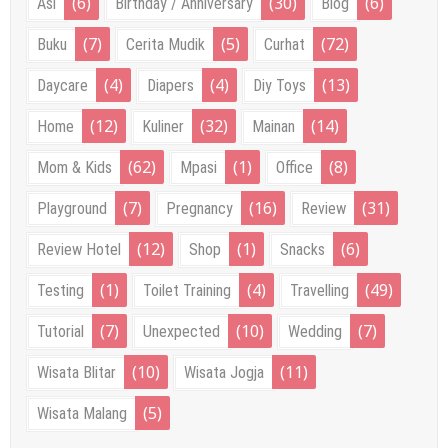
(6)
(30)
(6)
Asi
Birthday / Anniversary
Blog
(7)
(5)
(72)
Buku
Cerita Mudik
Curhat
(4)
(4)
(13)
Daycare
Diapers
Diy Toys
(12)
(32)
(14)
Home
Kuliner
Mainan
(62)
(1)
(8)
Mom & Kids
Mpasi
Office
(7)
(16)
(31)
Playground
Pregnancy
Review
(12)
(1)
(6)
Review Hotel
Shop
Snacks
(1)
(4)
(49)
Testing
Toilet Training
Travelling
(7)
(10)
(7)
Tutorial
Unexpected
Wedding
(10)
(11)
Wisata Blitar
Wisata Jogja
(5)
Wisata Malang