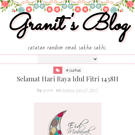
Granit's Blog
catatan random emak sakha sakhi..
# curhat
Selamat Hari Raya Idul Fitri 1438H
by
granit
on
Selasa, Juni 27, 2017