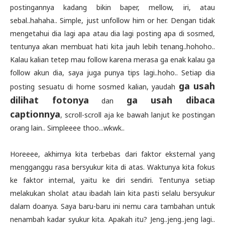
postingannya kadang bikin baper, mellow, iri, atau
sebal..hahaha.. Simple, just unfollow him or her. Dengan tidak
mengetahui dia lagi apa atau dia lagi posting apa di sosmed,
tentunya akan membuat hati kita jauh lebih tenang..hohoho..
Kalau kalian tetep mau follow karena merasa ga enak kalau ga
follow akun dia, saya juga punya tips lagi..hoho.. Setiap dia
ga usah
posting sesuatu di home sosmed kalian, yaudah
dilihat fotonya
ga usah dibaca
dan
captionnya
, scroll-scroll aja ke bawah lanjut ke postingan
orang lain.. Simpleeee thoo...wkwk..
Horeeee, akhirnya kita terbebas dari faktor eksternal yang
mengganggu rasa bersyukur kita di atas. Waktunya kita fokus
ke faktor internal, yaitu ke diri sendiri. Tentunya setiap
melakukan sholat atau ibadah lain kita pasti selalu bersyukur
dalam doanya. Saya baru-baru ini nemu cara tambahan untuk
nenambah kadar syukur kita. Apakah itu? Jeng..jeng..jeng lagi..