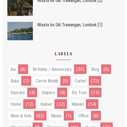
Wisata ke Gili Trawangan, Lombok [2]
Wisata ke Gili Trawangan, Lombok [1]
LABELS
(6)
(30)
(6)
Asi
Birthday / Anniversary
Blog
(7)
(5)
(72)
Buku
Cerita Mudik
Curhat
(4)
(4)
(13)
Daycare
Diapers
Diy Toys
(12)
(32)
(14)
Home
Kuliner
Mainan
(62)
(1)
(8)
Mom & Kids
Mpasi
Office