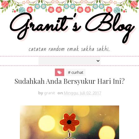
Granit's Blog
catatan random emak sakha sakhi..
# curhat
Sudahkah Anda Bersyukur Hari Ini?
by
granit
on
Minggu, Juli 02, 2017