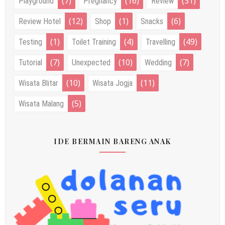
(7)
(16)
(31)
Playground
Pregnancy
Review
(12)
(1)
(6)
Review Hotel
Shop
Snacks
(1)
(4)
(49)
Testing
Toilet Training
Travelling
(7)
(10)
(7)
Tutorial
Unexpected
Wedding
(10)
(11)
Wisata Blitar
Wisata Jogja
(5)
Wisata Malang
IDE BERMAIN BARENG ANAK