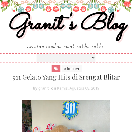
Granit's Blog
catatan random emak sakha sakhi..
# kuliner
911 Gelato Yang Hits di Srengat Blitar
by
granit
on
Kamis, Agustus 08, 2019