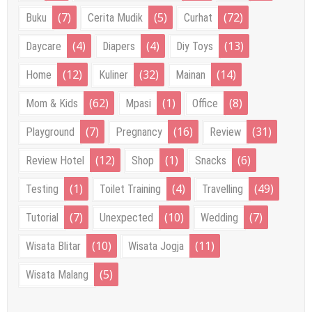
(7)
(5)
(72)
Buku
Cerita Mudik
Curhat
(4)
(4)
(13)
Daycare
Diapers
Diy Toys
(12)
(32)
(14)
Home
Kuliner
Mainan
(62)
(1)
(8)
Mom & Kids
Mpasi
Office
(7)
(16)
(31)
Playground
Pregnancy
Review
(12)
(1)
(6)
Review Hotel
Shop
Snacks
(1)
(4)
(49)
Testing
Toilet Training
Travelling
(7)
(10)
(7)
Tutorial
Unexpected
Wedding
(10)
(11)
Wisata Blitar
Wisata Jogja
(5)
Wisata Malang