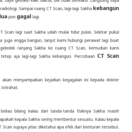
saya gelitikin kaki Sakha, dia tidak bereaksi. Langsung saya
kebangun
diologi. Sampai ruang CT Scan, lagi-lagi Sakha
dua
gagal
pun
lagi.
an lagi saat Sakha udah mulai tidur pulas. Sekitar pukul
ia juga engga bangun, lanjut kami hubungi perawat lagi buat
ggeledek ranjang Sakha ke ruang CT Scan, kemudian kami
CT Scan
tetep aja lagi-lagi Sakha kebangun. Percobaan
g akan menyampaikan kejadian kegagalan ini kepada dokter
 istirahat.
 beliau bilang kalau dari tanda-tanda fisiknya Sakha masih
a apakah kepala Sakha sering membentur sesuatu. Kalau kepala
Scan supaya jelas diketahui apa efek dari benturan tersebut.