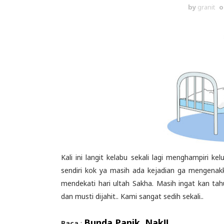
by
granit
o
Kali ini langit kelabu sekali lagi menghampiri k
sendiri kok ya masih ada kejadian ga mengenak
mendekati hari ultah Sakha. Masih ingat kan tahu
dan musti dijahit.. Kami sangat sedih sekali..
Bunda Panik, Nak!!
Baca
: