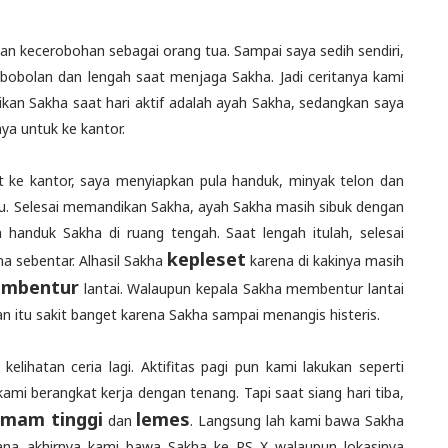
 dan kecerobohan sebagai orang tua. Sampai saya sedih sendiri,
bobolan dan lengah saat menjaga Sakha. Jadi ceritanya kami
an Sakha saat hari aktif adalah ayah Sakha, sedangkan saya
a untuk ke kantor.
kat ke kantor, saya menyiapkan pula handuk, minyak telon dan
ju. Selesai memandikan Sakha, ayah Sakha masih sibuk dengan
handuk Sakha di ruang tengah. Saat lengah itulah, selesai
kepleset
ma sebentar. Alhasil Sakha
karena di kakinya masih
mbentur
lantai. Walaupun kepala Sakha membentur lantai
ran itu sakit banget karena Sakha sampai menangis histeris.
lihatan ceria lagi. Aktifitas pagi pun kami lakukan seperti
ami berangkat kerja dengan tenang. Tapi saat siang hari tiba,
mam tinggi
lemes
dan
. Langsung lah kami bawa Sakha
na akhirnya kami bawa Sakha ke RS X walaupun lokasinya