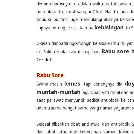
dimana harusnya itu adalah waktu untuk pasien is
an malam itu, total sampai 7 kali! Hal itu juga d
tidur, si ibu tadi juga mengulangi aksinya bervi
kebisingan
supaya anteng.. zzzz.. Karena
itu S
Okelah daripada ngomongin kelakukan ibu itu yang
Rabu sore h
ini. Sakha mulai rawat inap hari
Cekidot..
Rabu Sore
lemes
do
Sakha masih
, tapi senengnya dia
muntah-muntah
lagi. Obat anti mual dan an
saat perawat menyuntik sedikit antibiotik ke ta
udah trauma banget sama yang namanya jarum su
Selesai diberikan obat anti mual dan antibiotik
dari obat atau dari kebersihan kamar. Kala