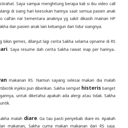
tirahat. Saya sampai menghitung berapa kali si ibu video call
iulangi di siang hari keesokan harinya saat semua pasien anak
deo call'an ria! Sementara anaknya yg sakit dikasih mainan HP
akha dan pasien anak lain kebangun dari tidur siangnya.
 bikin gemes, dilanjut lagi cerita Sakha selama opname di RS
ari
. Saya resume dah cerita Sakha rawat inap per harinya..
yan
makanan RS. Namun sayang selesai makan dia malah
histeris
tibiotik injeksi pun diberikan. Sakha sempat
banget
ngannya, untuk diketahui apakah ada alergi atau tidak. Sakha
ntik.
diare
, Sakha malah
. Ga tau pasti penyebab diare ini. Apakah
u dari makanan, Sakha cuma makan makanan dari RS saja.