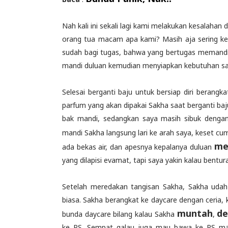
Nah kali ini sekali lagi kami melakukan kesalahan
orang tua macam apa kami? Masih aja sering ke
sudah bagi tugas, bahwa yang bertugas memandik
mandi duluan kemudian menyiapkan kebutuhan say
Selesai berganti baju untuk bersiap diri berang
parfum yang akan dipakai Sakha saat berganti ba
bak mandi, sedangkan saya masih sibuk dengan 
mandi Sakha langsung lari ke arah saya, keset cu
me
ada bekas air, dan apesnya kepalanya duluan
yang dilapisi evamat, tapi saya yakin kalau bentu
Setelah meredakan tangisan Sakha, Sakha udah ke
biasa. Sakha berangkat ke daycare dengan ceria, k
muntah
de
bunda daycare bilang kalau Sakha
,
ke RS. Sempat galau juga mau bawa ke RS ma