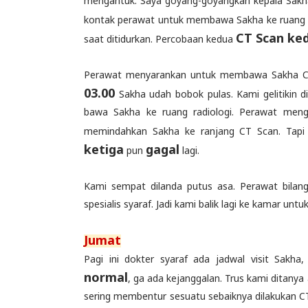
mengantuk. Saya goyang-goyangkan kepala Sakha, 
kontak perawat untuk membawa Sakha ke ruang ra
CT Scan ke
saat ditidurkan. Percobaan kedua
Perawat menyarankan untuk membawa Sakha CT Sc
03.00
Sakha udah bobok pulas. Kami gelitikin d
bawa Sakha ke ruang radiologi. Perawat men
memindahkan Sakha ke ranjang CT Scan. Tapi 
ketiga
gagal
pun
lagi.
Kami sempat dilanda putus asa. Perawat bilan
spesialis syaraf. Jadi kami balik lagi ke kamar untuk
Jumat
Pagi ini dokter syaraf ada jadwal visit Sakha,
normal
, ga ada kejanggalan. Trus kami ditany
sering membentur sesuatu sebaiknya dilakukan CT 