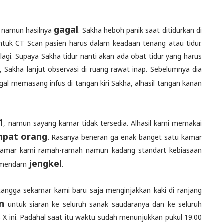
gagal
, namun hasilnya
. Sakha heboh panik saat ditidurkan di
ntuk CT Scan pasien harus dalam keadaan tenang atau tidur.
lagi. Supaya Sakha tidur nanti akan ada obat tidur yang harus
, Sakha lanjut observasi di ruang rawat inap. Sebelumnya dia
gal memasang infus di tangan kiri Sakha, alhasil tangan kanan
1
, namun sayang kamar tidak tersedia. Alhasil kami memakai
pat orang
. Rasanya beneran ga enak banget satu kamar
sekamar kami ramah-ramah namun kadang standart kebiasaan
jengkel
memendam
.
tangga sekamar kami baru saja menginjakkan kaki di ranjang
an
untuk siaran ke seluruh sanak saudaranya dan ke seluruh
 X ini. Padahal saat itu waktu sudah menunjukkan pukul 19.00