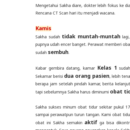
Mengetahui Sakha diare, dokter lebih fokus ke di
Rencana CT Scan hari itu menjadi wacana.
Kamis
tidak muntah-muntah
Sakha sudah
lagi
pupnya udah encer banget. Perawat memberi obat l
sembuh
sudah
.
Kelas 1
Kabar gembira datang, kamar
sudah 
dua orang pasien
Sekamar berisi
, lebih te
berapa jam setelah pindah kamar, berita kelanj
obat ti
tapi sebelumnya Sakha harus diminumi
Sakha sukses minum obat tidur sekitar pukul 1
sampai perawatpun turun tangan. Kami obat tidu
aktif
obat ini Sakha semakin
ga bisa dikontro