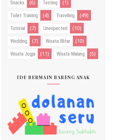
(6)
(1)
Snacks
Testing
(4)
(49)
Toilet Training
Travelling
(7)
(10)
Tutorial
Unexpected
(7)
(10)
Wedding
Wisata Blitar
(11)
(5)
Wisata Jogja
Wisata Malang
IDE BERMAIN BARENG ANAK