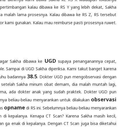
 pertimbangan kalau dibawa ke RS Y yang lebih dekat, Sakha
ya malah lama prosesnya. Kalau dibawa ke RS Z, RS tersebut
or kami gunakan. Kalau mau reimburse pasti prosesnya ruwet.
UGD
 agar Sakha dibawa ke
supaya penanganannya cepat,
ble. Sampai di UGD Sakha diperiksa. Kami takut banget karena
38.5
suhu badannya
. Dokter UGD pun mengobservasi dengan
 setelah Sakha minum obat demam, dia malah muntah lagi,
ama, ada dokter anak yang sudah praktek. Dokter UGD pun
observasi
rnya beliau-beliau menyarankan untuk dilakukan
opname
us
di RS ini. Sebelumnya beliau-beliau menyarankan
n di kepalanya. Kenapa CT Scan? Karena Sakha masih kecil,
n ga enak di kepalanya. Dengan CT Scan juga bisa diketahui