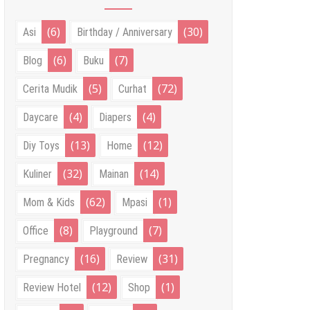
(6)
(30)
Asi
Birthday / Anniversary
(6)
(7)
Blog
Buku
(5)
(72)
Cerita Mudik
Curhat
(4)
(4)
Daycare
Diapers
(13)
(12)
Diy Toys
Home
(32)
(14)
Kuliner
Mainan
(62)
(1)
Mom & Kids
Mpasi
(8)
(7)
Office
Playground
(16)
(31)
Pregnancy
Review
(12)
(1)
Review Hotel
Shop