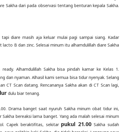
are Sakha dari pada observasi tentang benturan kepala Sakha.
, tapi diare masih aja keluar mulai pagi sampai siang. Kadar
acto B dan zinc. Selesai minum itu alhamdulillah diare Sakha
ready. Alhamdulillah Sakha bisa pindah kamar ke Kelas 1.
nang dan nyaman. Alhasil kami semua bisa tidur nyenyak. Selang
utan CT Scan datang. Rencananya Sakha akan di CT Scan lagi,
dur
dulu biar tenang.
7.00. Drama banget saat nyuruh Sakha minum obat tidur ini,
r Sakha bereaksi lama banget. Yang ada malah selesai minum
pukul 21.00
l. Capek beraktifitas, sekitar
Sakha sudah