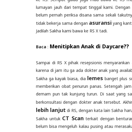
lumayan jauh dari tempat tinggal kami. Dengan
belum pernah periksa disana sama sekali takutn
asuransi
tidak bekerja sama dengan
yang kant
Jadilah Sakha kami bawa ke RS X tadi.
Menitipkan Anak di Daycare??
Baca
:
Sampai di RS X pihak resepsionis menyarankan
karena di jam itu ga ada dokter anak yang availa
lemes
Sakha ga kayak biasa, dia
banget plus 
memberikan obat penurun panas. Setengah jam
demam pun tak kunjung turun. Di saat yang s
berkonsultasi dengan dokter anak tersebut. Akhi
lebih lanjut
di RS, dengan kata lain Sakha har
CT Scan
Sakha untuk
terkait dengan bentura
belum bisa mengeluh kalau pusing atau merasaka