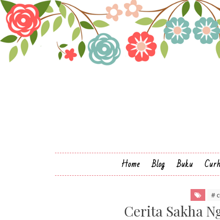
Home
Blog
Buku
Cur
# 
Cerita Sakha N