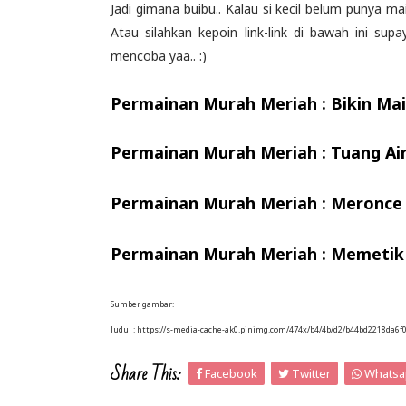
Jadi gimana buibu.. Kalau si kecil belum punya ma
Atau silahkan kepoin link-link di bawah ini sup
mencoba yaa.. :)
Permainan Murah Meriah : Bikin Mai
Permainan Murah Meriah : Tuang A
Permainan Murah Meriah : Meronce
Permainan Murah Meriah : Memetik
Sumber gambar:
Judul : https://s-media-cache-ak0.pinimg.com/474x/b4/4b/d2/b44bd2218da6f
Share This:
Facebook
Twitter
Whatsa