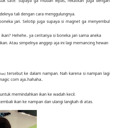
 tusuk sate. Supaya ga mudah lepas, rekatkan juga dengan
ndeknya tali dengan cara menggulungnya.
boneka jari. Selotip juga supaya si magnet ga menyembul
 ikan? Hehehe.. ya ceritanya si boneka jari sama aneka
 ikan. Atau simpelnya anggep aja ini lagi memancing hewan
tersebut ke dalam nampan. Nah karena si nampan lagi
kas)
magic com aja..hahaha..
untuk memindahkan ikan ke wadah kecil.
mbali ikan ke nampan dan ulangi langkah di atas.