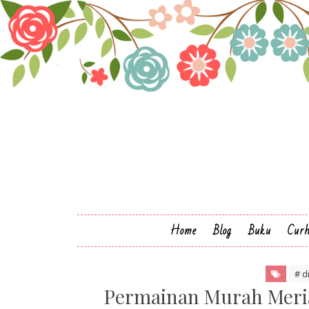
Home
Blog
Buku
Cur
# d
Permainan Murah Meria