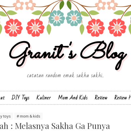
Granit's Blog
catatan random emak sakha sakhi..
hat
DIY Toys
Kuliner
Mom And Kids
Review
Review H
iy toys
# mom & kids
h : Melasnya Sakha Ga Punya