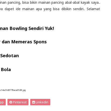
inan pancing, bisa bikin mainan pancing abal-abal kayak saya..
aya dapet ide mainan apa yang bisa dibikin sendiri.. Selamat
nan Bowling Sendiri Yuk!
ir dan Memeras Spons
 Sedotan
 Bola
0c14a51d8778aca0538.jpg
pp
Pinterest
Linkedin