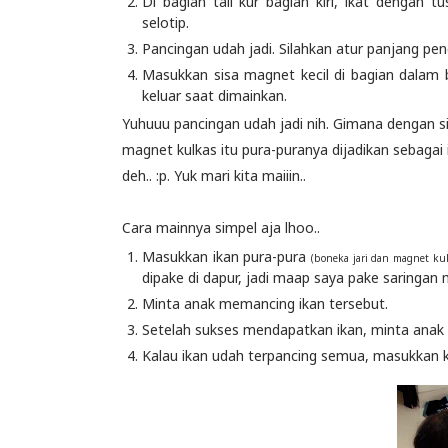
Di bagian tali kur bagian kiri, ikat dengan
selotip.
Pancingan udah jadi. Silahkan atur panjang pe
Masukkan sisa magnet kecil di bagian dalam 
keluar saat dimainkan.
Yuhuuu pancingan udah jadi nih. Gimana dengan si
magnet kulkas itu pura-puranya dijadikan sebagai
deh.. :p. Yuk mari kita maiiin..
Cara mainnya simpel aja lhoo..
Masukkan ikan pura-pura
(boneka jari dan magnet kul
dipake di dapur, jadi maap saya pake saringan 
Minta anak memancing ikan tersebut.
Setelah sukses mendapatkan ikan, minta anak 
Kalau ikan udah terpancing semua, masukkan ke