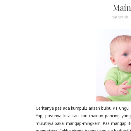
Main
by
granit
Ceritanya pas ada kumpul2 arisan buibu PT Ungu
Yap, pastinya kita tau kan mainan pancing yang
mulutnya bakal mangap-mingkem. Pas mangap itu 
magnetnya. Sakha girang banget pas dia berhasil 