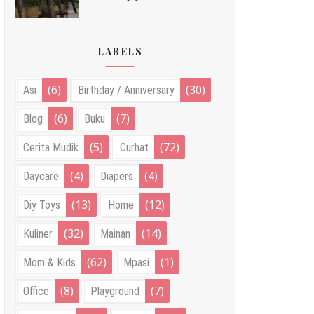
LABELS
(6)
(30)
Asi
Birthday / Anniversary
(6)
(7)
Blog
Buku
(5)
(72)
Cerita Mudik
Curhat
(4)
(4)
Daycare
Diapers
(13)
(12)
Diy Toys
Home
(32)
(14)
Kuliner
Mainan
(62)
(1)
Mom & Kids
Mpasi
(8)
(7)
Office
Playground