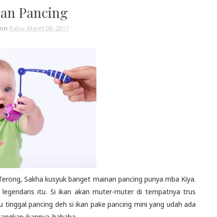
an Pancing
on
Rabu, Maret 08, 2017
 Terong, Sakha kusyuk banget mainan pancing punya mba Kiya.
 legendaris itu. Si ikan akan muter-muter di tempatnya trus
tinggal pancing deh si ikan pake pancing mini yang udah ada
tangkap ikannya..hahaha..