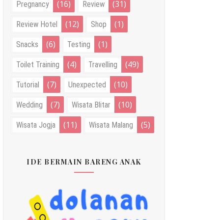
(16)
(31)
Pregnancy
Review
(12)
(1)
Review Hotel
Shop
(6)
(1)
Snacks
Testing
(4)
(49)
Toilet Training
Travelling
(7)
(10)
Tutorial
Unexpected
(7)
(10)
Wedding
Wisata Blitar
(11)
(5)
Wisata Jogja
Wisata Malang
IDE BERMAIN BARENG ANAK