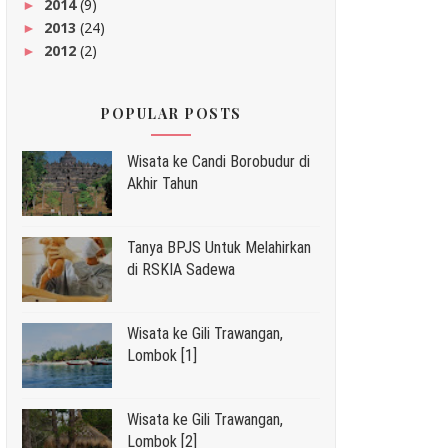
2014
(9)
►
2013
(24)
►
2012
(2)
►
POPULAR POSTS
Wisata ke Candi Borobudur di
Akhir Tahun
Tanya BPJS Untuk Melahirkan
di RSKIA Sadewa
Wisata ke Gili Trawangan,
Lombok [1]
Wisata ke Gili Trawangan,
Lombok [2]