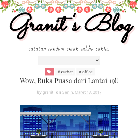
Granit's Blog
catatan random emak sakha sakhi..
# curhat
# office
Wow, Buka Puasa dari Lantai 19!!
by
granit
on
Senin, Maret 13, 2017