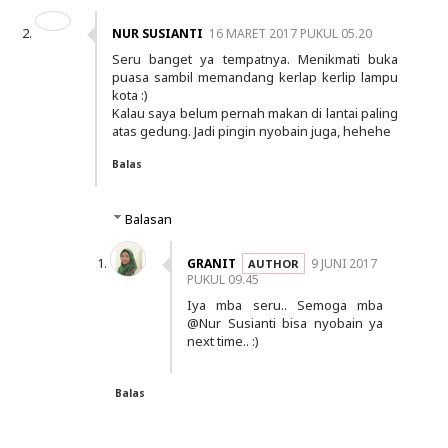
NUR SUSIANTI
16 MARET 2017 PUKUL 05.20
Seru banget ya tempatnya. Menikmati buka
puasa sambil memandang kerlap kerlip lampu
kota :)
Kalau saya belum pernah makan di lantai paling
atas gedung. Jadi pingin nyobain juga, hehehe
Balas
Balasan
GRANIT
9 JUNI 2017
PUKUL 09.45
Iya mba seru.. Semoga mba
@Nur Susianti bisa nyobain ya
next time.. :)
Balas