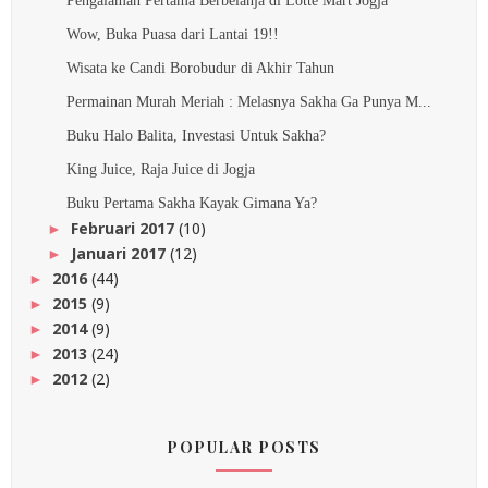
Pengalaman Pertama Berbelanja di Lotte Mart Jogja
Wow, Buka Puasa dari Lantai 19!!
Wisata ke Candi Borobudur di Akhir Tahun
Permainan Murah Meriah : Melasnya Sakha Ga Punya M...
Buku Halo Balita, Investasi Untuk Sakha?
King Juice, Raja Juice di Jogja
Buku Pertama Sakha Kayak Gimana Ya?
Februari 2017
(10)
►
Januari 2017
(12)
►
2016
(44)
►
2015
(9)
►
2014
(9)
►
2013
(24)
►
2012
(2)
►
POPULAR POSTS