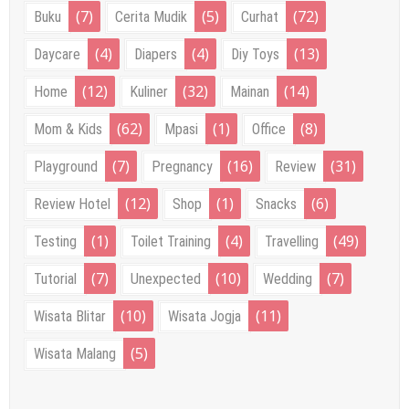
(7)
(5)
(72)
Buku
Cerita Mudik
Curhat
(4)
(4)
(13)
Daycare
Diapers
Diy Toys
(12)
(32)
(14)
Home
Kuliner
Mainan
(62)
(1)
(8)
Mom & Kids
Mpasi
Office
(7)
(16)
(31)
Playground
Pregnancy
Review
(12)
(1)
(6)
Review Hotel
Shop
Snacks
(1)
(4)
(49)
Testing
Toilet Training
Travelling
(7)
(10)
(7)
Tutorial
Unexpected
Wedding
(10)
(11)
Wisata Blitar
Wisata Jogja
(5)
Wisata Malang