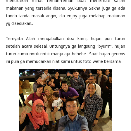
menciutkan minat teman-teman buat menikmati sajian
makanan yang tersedia disana. Syukurnya Sakha juga ga ada
tanda-tanda masuk angin, dia enjoy juga melahap makanan
yg disediakan..
Ternyata Allah mengabulkan doa kami, hujan pun turun
setelah acara selesai. Untungnya ga langsung "byurrr", hujan
turun cuma rintik-rintik manja aja..hehehe.. Saat hujan gerimis
ini pula ga memudarkan niat kami untuk foto wefie bersama..