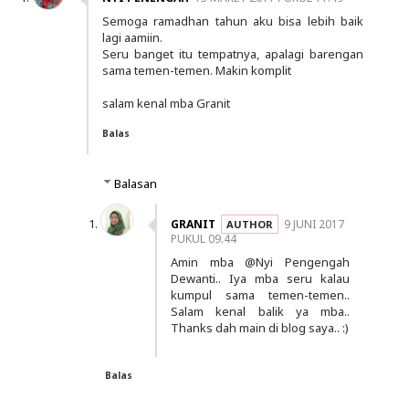
Semoga ramadhan tahun aku bisa lebih baik
lagi aamiin.
Seru banget itu tempatnya, apalagi barengan
sama temen-temen. Makin komplit
salam kenal mba Granit
Balas
Balasan
GRANIT
9 JUNI 2017
PUKUL 09.44
Amin mba @Nyi Pengengah
Dewanti.. Iya mba seru kalau
kumpul sama temen-temen..
Salam kenal balik ya mba..
Thanks dah main di blog saya.. :)
Balas