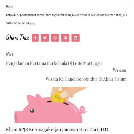
Hotel :
http://i777.photobucket.com/albums/yy56/fatkhan_bucket/Mobile%20Uploads/Screenshot_201
5-01-22-10-42-05-1.png
Share This:
Next
Pengalaman Pertama Berbelanja Di Lotte Mart Jogja
Previous
Wisata Ke Candi Borobudur Di Akhir Tahun
Klaim BPJS Ketenagakerjan Jaminan Hari Tua (JHT)