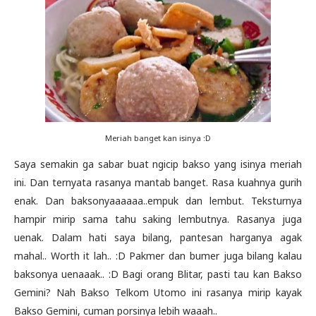
Meriah banget kan isinya :D
Saya semakin ga sabar buat ngicip bakso yang isinya meriah
ini. Dan ternyata rasanya mantab banget. Rasa kuahnya gurih
enak. Dan baksonyaaaaaa..empuk dan lembut. Teksturnya
hampir mirip sama tahu saking lembutnya. Rasanya juga
uenak. Dalam hati saya bilang, pantesan harganya agak
mahal.. Worth it lah.. :D Pakmer dan bumer juga bilang kalau
baksonya uenaaak.. :D Bagi orang Blitar, pasti tau kan Bakso
Gemini? Nah Bakso Telkom Utomo ini rasanya mirip kayak
Bakso Gemini, cuman porsinya lebih waaah..