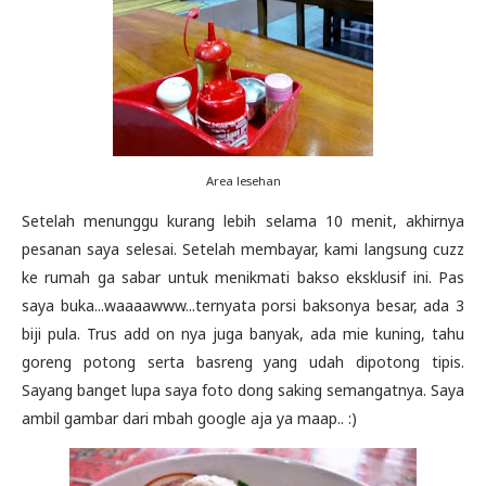
Area lesehan
Setelah menunggu kurang lebih selama 10 menit, akhirnya
pesanan saya selesai. Setelah membayar, kami langsung cuzz
ke rumah ga sabar untuk menikmati bakso eksklusif ini. Pas
saya buka...waaaawww...ternyata porsi baksonya besar, ada 3
biji pula. Trus add on nya juga banyak, ada mie kuning, tahu
goreng potong serta basreng yang udah dipotong tipis.
Sayang banget lupa saya foto dong saking semangatnya. Saya
ambil gambar dari mbah google aja ya maap.. :)