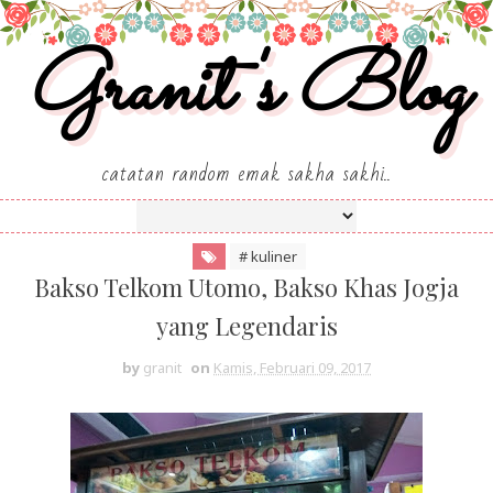
Granit's Blog
catatan random emak sakha sakhi..
# kuliner
Bakso Telkom Utomo, Bakso Khas Jogja
yang Legendaris
by
granit
on
Kamis, Februari 09, 2017