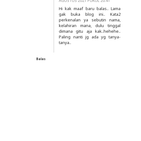
AGUSTUS 2021 PUKUL 20.41
Hi kak maaf baru balas.. Lama
gak buka blog ini.. Kata2
perkenalan ya sebutin nama,
kelahiran mana, dulu tinggal
dimana gitu aja kak..hehehe..
Paling nanti jg ada yg tanya-
tanya..
Balas