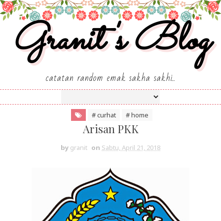
Granit's Blog
catatan random emak sakha sakhi..
# curhat
# home
Arisan PKK
by
granit
on
Sabtu, April 21, 2018