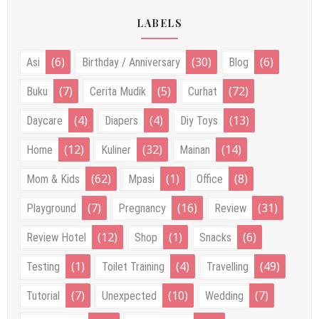
LABELS
(6)
(30)
(6)
Asi
Birthday / Anniversary
Blog
(7)
(5)
(72)
Buku
Cerita Mudik
Curhat
(4)
(4)
(13)
Daycare
Diapers
Diy Toys
(12)
(32)
(14)
Home
Kuliner
Mainan
(62)
(1)
(8)
Mom & Kids
Mpasi
Office
(7)
(16)
(31)
Playground
Pregnancy
Review
(12)
(1)
(6)
Review Hotel
Shop
Snacks
(1)
(4)
(49)
Testing
Toilet Training
Travelling
(7)
(10)
(7)
Tutorial
Unexpected
Wedding