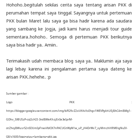
Hohoho..begitulah sekilas cerita saya tentang arisan PKK di
perumahan tempat saya tinggal. Sayangnya untuk pertemuan
PKK bulan Maret lalu saya ga bisa hadir karena ada saudara
yang sambang ke Jogja, jadi kami harus menjadi tour guide
sementara..hohoho.. Semoga di pertemuan PKK berikutnya
saya bisa hadir ya.. Amiin..
Terimakasih udah membaca blog saya ya.. Maklumin aja saya
lagi lebay karena ini pengalaman pertama saya dateng ke
arisan PKK..hehehe.. :p
Sumber gambar :
Logo PKK :
https://blogger.googleusercontent.com/img/b/R29vZ2xl/AVvXsEhgv1WEVPgkhUEjBhC4mBMg1-
GDhv_5X8USzP-coJ2cH2I-3ndBMeKhzjEnSe3eIprM-
otZhojBWusr52nSOUmIpFrwxVblOX7nPACUGtWpN1w_uP_jH4DrWv7_xyMmzhHRM0igNuIV-
G8/s1600/logo+atau+lambang+pkk.jpg