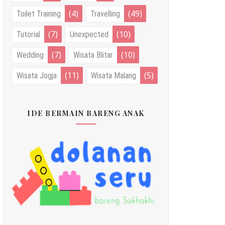
(4)
(49)
Toilet Training
Travelling
(7)
(10)
Tutorial
Unexpected
(7)
(10)
Wedding
Wisata Blitar
(11)
(5)
Wisata Jogja
Wisata Malang
IDE BERMAIN BARENG ANAK