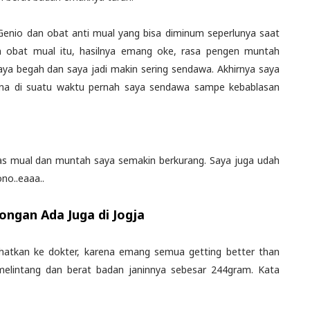
l Genio dan obat anti mual yang bisa diminum seperlunya saat
 obat mual itu, hasilnya emang oke, rasa pengen muntah
aya begah dan saya jadi makin sering sendawa. Akhirnya saya
ena di suatu waktu pernah saya sendawa sampe kebablasan
tas mual dan muntah saya semakin berkurang. Saya juga udah
no..eaaa..
ngan Ada Juga di Jogja
urhatkan ke dokter, karena emang semua getting better than
i melintang dan berat badan janinnya sebesar 244gram. Kata