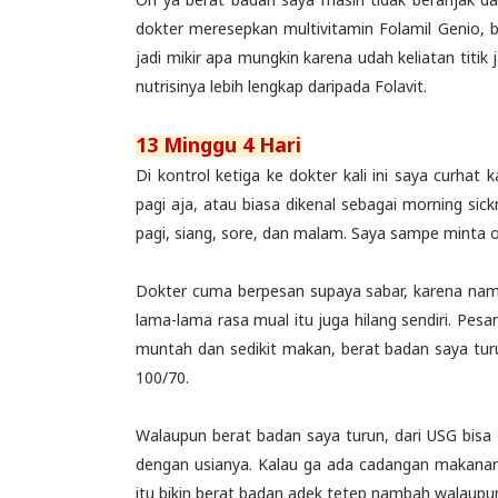
dokter meresepkan multivitamin Folamil Genio, b
jadi mikir apa mungkin karena udah keliatan titi
nutrisinya lebih lengkap daripada Folavit.
13 Minggu 4 Hari
Di kontrol ketiga ke dokter kali ini saya curh
pagi aja, atau biasa dikenal sebagai morning sick
pagi, siang, sore, dan malam. Saya sampe minta 
Dokter cuma berpesan supaya sabar, karena nama
lama-lama rasa mual itu juga hilang sendiri. Pesa
muntah dan sedikit makan, berat badan saya tur
100/70.
Walaupun berat badan saya turun, dari USG bisa 
dengan usianya. Kalau ga ada cadangan makanan, 
itu bikin berat badan adek tetep nambah walaupu