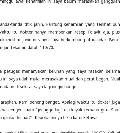
u-minggu awal kehamilan ini saya belum merasakan gangguan
nda-tanda titik janin, kantung kehamilan yang terlihat pun
 Waktu itu dokter hanya memberikan resep Folavit aja, plus
tuk melihat janin di rahim saya berkembang atau tidak. Berat
engan tekanan darah 110/70.
iasa petugas menanyakan keluhan yang saya rasakan selama
u ini saya udah mulai merasakan mual dan perut begah. Mual
adaan di sekitar saya lagi dingin banget.
 harapkan. Kami seneng banget. Apalagi waktu itu dokter juga
akha denger suara "jedug-jedug" dia kayak terpana gitu. Saat
a ga ikut keluar?". Kepolosannya bikin kami ketawa.
i angka 65kg, tensi pun juga demikian masih 100/70. Kali ini