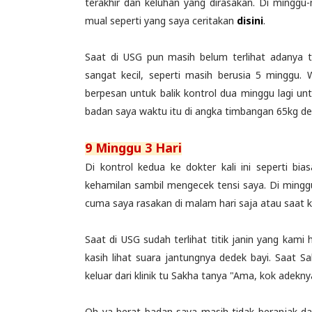
terakhir dan keluhan yang dirasakan. Di mingg
mual seperti yang saya ceritakan
disini
.
Saat di USG pun masih belum terlihat adanya ta
sangat kecil, seperti masih berusia 5 minggu.
berpesan untuk balik kontrol dua minggu lagi un
badan saya waktu itu di angka timbangan 65kg d
9 Minggu 3 Hari
Di kontrol kedua ke dokter kali ini seperti b
kehamilan sambil mengecek tensi saya. Di mingg
cuma saya rasakan di malam hari saja atau saat ke
Saat di USG sudah terlihat titik janin yang kami
kasih lihat suara jantungnya dedek bayi. Saat S
keluar dari klinik tu Sakha tanya "Ama, kok adekny
Oh ya berat badan saya masih tidak beranjak dar