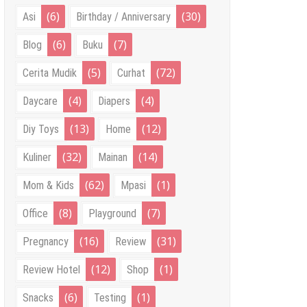
(6)
(30)
Asi
Birthday / Anniversary
(6)
(7)
Blog
Buku
(5)
(72)
Cerita Mudik
Curhat
(4)
(4)
Daycare
Diapers
(13)
(12)
Diy Toys
Home
(32)
(14)
Kuliner
Mainan
(62)
(1)
Mom & Kids
Mpasi
(8)
(7)
Office
Playground
(16)
(31)
Pregnancy
Review
(12)
(1)
Review Hotel
Shop
(6)
(1)
Snacks
Testing