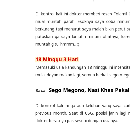
Di kontrol kali ini dokter memberi resep Folami
mual muntah parah. Esoknya saya coba minum
berkurang tapi menurut saya malah bikin perut s
putuskan ga saya lanjutin minum obatnya, kar
muntah gitu..hmmm.. :(
18 Minggu 3 Hari
Memasuki usia kandungan 18 minggu ini intensi
mulai doyan makan lagi, semua berkat sego mego
Sego Megono, Nasi Khas Pekalo
Baca
:
Di kontrol kali ini ga ada keluhan yang saya c
previous month. Saat di USG, posisi janin lag
dokter beratnya pas sesuai dengan usianya.