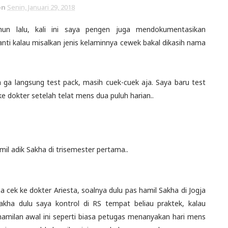
on
Senin, Januari 29, 2018
hun lalu, kali ini saya pengen juga mendokumentasikan
nti kalau misalkan jenis kelaminnya cewek bakal dikasih nama
 ga langsung test pack, masih cuek-cuek aja. Saya baru test
e dokter setelah telat mens dua puluh harian..
l adik Sakha di trisemester pertama..
ia cek ke dokter Ariesta, soalnya dulu pas hamil Sakha di Jogja
Sakha dulu saya kontrol di RS tempat beliau praktek, kalau
ehamilan awal ini seperti biasa petugas menanyakan hari mens