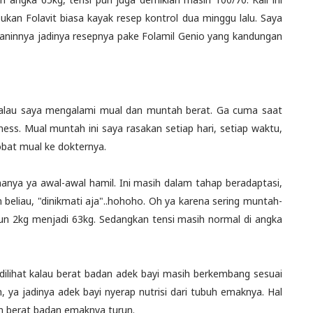
ukan Folavit biasa kayak resep kontrol dua minggu lalu. Saya
k janinnya jadinya resepnya pake Folamil Genio yang kandungan
at kalau saya mengalami mual dan muntah berat. Ga cuma saat
ness. Mual muntah ini saya rasakan setiap hari, setiap waktu,
obat mual ke dokternya.
nya ya awal-awal hamil. Ini masih dalam tahap beradaptasi,
n beliau, "dinikmati aja"..hohoho. Oh ya karena sering muntah-
un 2kg menjadi 63kg. Sedangkan tensi masih normal di angka
dilihat kalau berat badan adek bayi masih berkembang sesuai
ya jadinya adek bayi nyerap nutrisi dari tubuh emaknya. Hal
n berat badan emaknya turun.