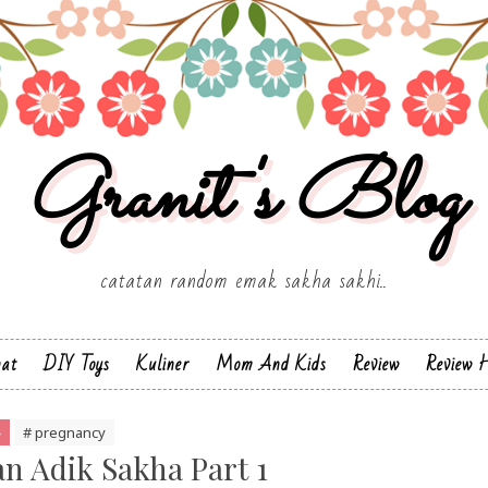
Granit's Blog
catatan random emak sakha sakhi..
hat
DIY Toys
Kuliner
Mom And Kids
Review
Review H
# pregnancy
 Adik Sakha Part 1