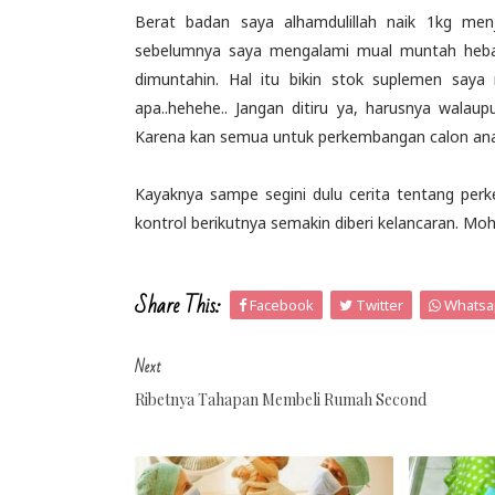
Berat badan saya alhamdulillah naik 1kg men
sebelumnya saya mengalami mual muntah hebat,
dimuntahin. Hal itu bikin stok suplemen saya 
apa..hehehe.. Jangan ditiru ya, harusnya wala
Karena kan semua untuk perkembangan calon ana
Kayaknya sampe segini dulu cerita tentang per
kontrol berikutnya semakin diberi kelancaran. Mo
Share This:
Facebook
Twitter
Whatsa
Next
Ribetnya Tahapan Membeli Rumah Second