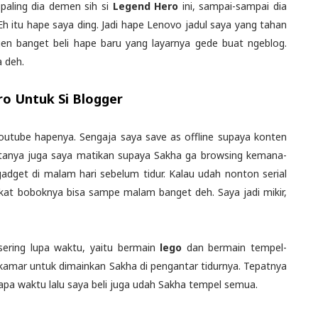
paling dia demen sih si
Legend Hero
ini, sampai-sampai dia
Eh itu hape saya ding. Jadi hape Lenovo jadul saya yang tahan
gen banget beli hape baru yang layarnya gede buat ngeblog.
a deh.
o Untuk Si Blogger
outube hapenya. Sengaja saya save as offline supaya konten
tanya juga saya matikan supaya Sakha ga browsing kemana-
adget di malam hari sebelum tidur. Kalau udah nonton serial
gkat boboknya bisa sampe malam banget deh. Saya jadi mikir,
sering lupa waktu, yaitu bermain
lego
dan bermain tempel-
 kamar untuk dimainkan Sakha di pengantar tidurnya. Tepatnya
rapa waktu lalu saya beli juga udah Sakha tempel semua.