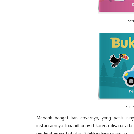
Ser
Seri
Menarik banget kan covernya, yang pasti isin
instagramnya foxandbunny.id karena disana ada
per lembarnya..hohoho.. Silahkan kepo juga.. :p