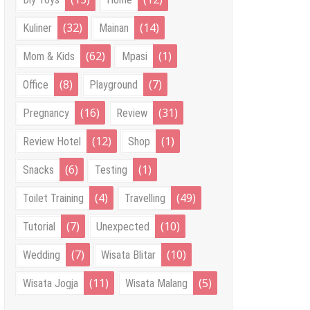
(32)
(14)
Kuliner
Mainan
(62)
(1)
Mom & Kids
Mpasi
(8)
(7)
Office
Playground
(16)
(31)
Pregnancy
Review
(12)
(1)
Review Hotel
Shop
(6)
(1)
Snacks
Testing
(4)
(49)
Toilet Training
Travelling
(7)
(10)
Tutorial
Unexpected
(7)
(10)
Wedding
Wisata Blitar
(11)
(5)
Wisata Jogja
Wisata Malang