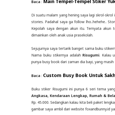
Main Tempel-Tempel Stiker Yu
Baca
:
Di suatu malam yang hening saya lagi skrol-skro
stories. Padahal saya ga follow lho..hehehe.. St
Kepolah saya dengan akun itu. Ternyata akun 
dimainkan oleh anak usia prasekolah.
Sejujurnya saya tertarik banget sama buku stiker
Nama buku stikernya adalah
Risugumi
. Kalau 
punya busy book dari zaman dia bayi, yang masih
Custom Busy Book Untuk Sak
Baca
:
Buku stiker Risugumi ini punya 6 seri tema yan
Angkasa, Kendaraan Lengkap, Rumah & Bela
Rp. 45.000. Sedangkan kalau kita beli paket leng
gambar saya ambil dari website foxandbunny.id ya.