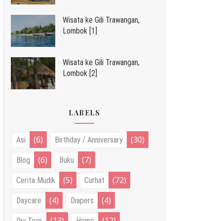
Wisata ke Gili Trawangan,
Lombok [1]
Wisata ke Gili Trawangan,
Lombok [2]
LABELS
(6)
(30)
Asi
Birthday / Anniversary
(6)
(7)
Blog
Buku
(5)
(72)
Cerita Mudik
Curhat
(4)
(4)
Daycare
Diapers
(13)
(12)
Diy Toys
Home