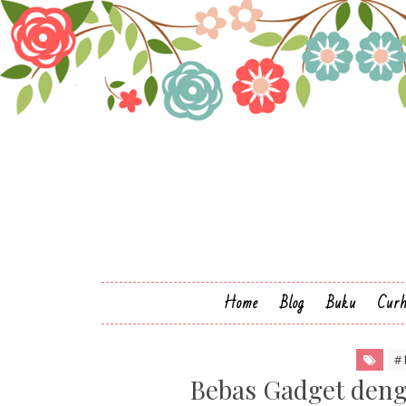
Home
Blog
Buku
Cur
#
Bebas Gadget deng