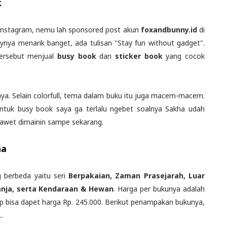
k
l instagram, nemu lah sponsored post akun
foxandbunny.id
di
orynya menarik banget, ada tulisan "Stay fun without gadget".
tersebut menjual
busy book
dan
sticker book
yang cocok
nya. Selain colorfull, tema dalam buku itu juga macem-macem.
untuk busy book saya ga terlalu ngebet soalnya Sakha udah
 awet dimainin sampe sekarang.
ha
g berbeda yaitu seri
Berpakaian, Zaman Prasejarah, Luar
nja, serta Kendaraan & Hewan
. Harga per bukunya adalah
kap bisa dapet harga Rp. 245.000. Berikut penampakan bukunya,
.