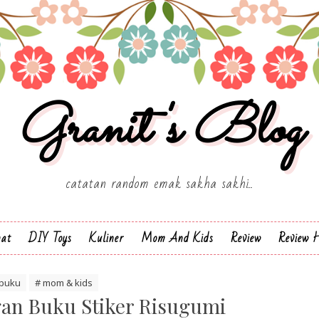
Granit's Blog
catatan random emak sakha sakhi..
hat
DIY Toys
Kuliner
Mom And Kids
Review
Review H
 buku
# mom & kids
an Buku Stiker Risugumi