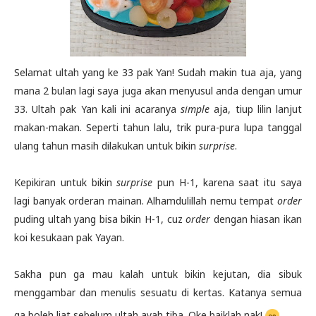
Selamat ultah yang ke 33 pak Yan! Sudah makin tua aja, yang
mana 2 bulan lagi saya juga akan menyusul anda dengan umur
33. Ultah pak Yan kali ini acaranya
simple
aja, tiup lilin lanjut
makan-makan. Seperti tahun lalu, trik pura-pura lupa tanggal
ulang tahun masih dilakukan untuk bikin
surprise
.
Kepikiran untuk bikin
surprise
pun H-1, karena saat itu saya
lagi banyak orderan mainan. Alhamdulillah nemu tempat
order
puding ultah yang bisa bikin H-1, cuz
order
dengan hiasan ikan
koi kesukaan pak Yayan.
Sakha pun ga mau kalah untuk bikin kejutan, dia sibuk
menggambar dan menulis sesuatu di kertas. Katanya semua
ga boleh liat sebelum ultah ayah tiba. Oke baiklah nak!