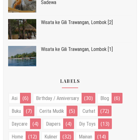
Sadewa
Wisata ke Gili Trawangan, Lombok [2]
Wisata ke Gili Trawangan, Lombok [1]
LABELS
(6)
(30)
(6)
Asi
Birthday / Anniversary
Blog
(7)
(5)
(72)
Buku
Cerita Mudik
Curhat
(4)
(4)
(13)
Daycare
Diapers
Diy Toys
(12)
(32)
(14)
Home
Kuliner
Mainan