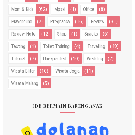
(62)
(1)
(8)
Mom & Kids
Mpasi
Office
(7)
(16)
(31)
Playground
Pregnancy
Review
(12)
(1)
(6)
Review Hotel
Shop
Snacks
(1)
(4)
(49)
Testing
Toilet Training
Travelling
(7)
(10)
(7)
Tutorial
Unexpected
Wedding
(10)
(11)
Wisata Blitar
Wisata Jogja
(5)
Wisata Malang
IDE BERMAIN BARENG ANAK