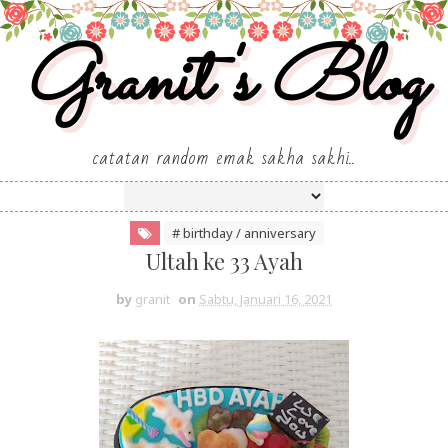
Granit's Blog
catatan random emak sakha sakhi..
# birthday / anniversary
Ultah ke 33 Ayah
by
granit
on
Sabtu, Januari 16, 2021