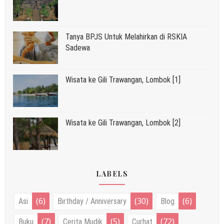
Tanya BPJS Untuk Melahirkan di RSKIA
Sadewa
Wisata ke Gili Trawangan, Lombok [1]
Wisata ke Gili Trawangan, Lombok [2]
LABELS
(6)
(30)
(6)
Asi
Birthday / Anniversary
Blog
(7)
(5)
(72)
Buku
Cerita Mudik
Curhat