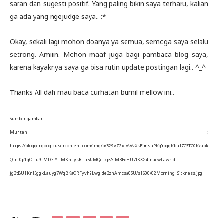
saran dan sugesti positif. Yang paling bikin saya terharu, kalian
ga ada yang ngejudge saya.. :*
Okay, sekali lagi mohon doanya ya semua, semoga saya selalu
setrong. Amiiin. Mohon maaf juga bagi pambaca blog saya,
karena kayaknya saya ga bisa rutin update postingan lagi.. ^_^
Thanks All dah mau baca curhatan bumil mellow ini..
Sumber gambar :
Muntah :
https://blogger.googleusercontent.com/img/b/R29vZ2xl/AVvXsEimsuPKgYbggKbu17CSTC0Kvabk
Q_nc0p1gO-Tu9_MLGjYj_MKhuysRTli5UMQc_xpsSlM3EdHU7IKXG4fnacwDawrld-
jg3tBU1KnJ3ggkLauyg7WqBKaORFyvh9Lwglde3zhAmcsa0SU/s1600/02Morning+Sickness.jpg