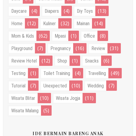
(4)
(4)
(13)
Daycare
Diapers
Diy Toys
(12)
(32)
(14)
Home
Kuliner
Mainan
(62)
(1)
(8)
Mom & Kids
Mpasi
Office
(7)
(16)
(31)
Playground
Pregnancy
Review
(12)
(1)
(6)
Review Hotel
Shop
Snacks
(1)
(4)
(49)
Testing
Toilet Training
Travelling
(7)
(10)
(7)
Tutorial
Unexpected
Wedding
(10)
(11)
Wisata Blitar
Wisata Jogja
(5)
Wisata Malang
IDE BERMAIN BARENG ANAK