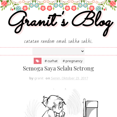
Granit's Blog
catatan random emak sakha sakhi..
# curhat
# pregnancy
Semoga Saya Selalu Setrong
by
granit
on
Senin, Oktober 23, 2017