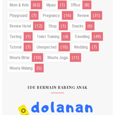
(62)
(1)
(8)
Mom & Kids
Mpasi
Office
(7)
(16)
(31)
Playground
Pregnancy
Review
(12)
(1)
(6)
Review Hotel
Shop
Snacks
(1)
(4)
(49)
Testing
Toilet Training
Travelling
(7)
(10)
(7)
Tutorial
Unexpected
Wedding
(10)
(11)
Wisata Blitar
Wisata Jogja
(5)
Wisata Malang
IDE BERMAIN BARENG ANAK