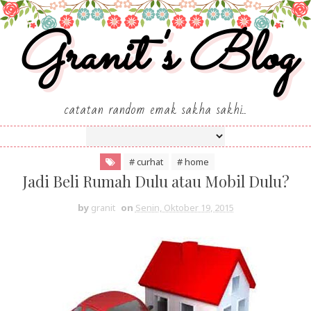
Granit's Blog
catatan random emak sakha sakhi..
# curhat
# home
Jadi Beli Rumah Dulu atau Mobil Dulu?
by
granit
on
Senin, Oktober 19, 2015