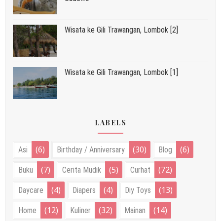
Wisata ke Gili Trawangan, Lombok [2]
Wisata ke Gili Trawangan, Lombok [1]
LABELS
(6)
(30)
(6)
Asi
Birthday / Anniversary
Blog
(7)
(5)
(72)
Buku
Cerita Mudik
Curhat
(4)
(4)
(13)
Daycare
Diapers
Diy Toys
(12)
(32)
(14)
Home
Kuliner
Mainan