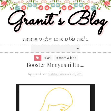
Granit's Blog
catatan random emak sakha sakhi..
# asi
# mom & kids
Booster Menyusui Itu....
by
granit
on
Sabtu, Februari 28, 2015