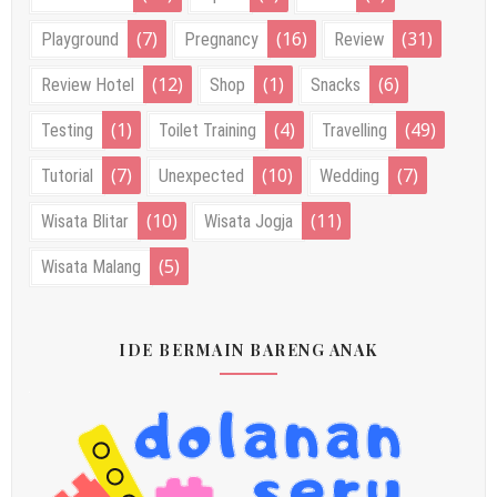
(7)
(16)
(31)
Playground
Pregnancy
Review
(12)
(1)
(6)
Review Hotel
Shop
Snacks
(1)
(4)
(49)
Testing
Toilet Training
Travelling
(7)
(10)
(7)
Tutorial
Unexpected
Wedding
(10)
(11)
Wisata Blitar
Wisata Jogja
(5)
Wisata Malang
IDE BERMAIN BARENG ANAK