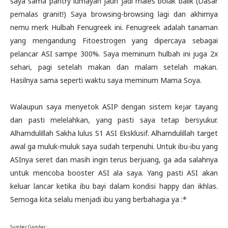
saya sama pantry lumayan jauh jadi males bolak balik (Dasar
pemalas granit!) Saya browsing-browsing lagi dan akhirnya
nemu merk Hulbah Fenugreek ini. Fenugreek adalah tanaman
yang mengandung Fitoestrogen yang dipercaya sebagai
pelancar ASI sampe 300%. Saya meminum hulbah ini juga 2x
sehari, pagi setelah makan dan malam setelah makan.
Hasilnya sama seperti waktu saya meminum Mama Soya.
Walaupun saya menyetok ASIP dengan sistem kejar tayang
dan pasti melelahkan, yang pasti saya tetap bersyukur.
Alhamdulillah Sakha lulus S1 ASI Eksklusif. Alhamdulillah target
awal ga muluk-muluk saya sudah terpenuhi. Untuk ibu-ibu yang
ASInya seret dan masih ingin terus berjuang, ga ada salahnya
untuk mencoba booster ASI ala saya. Yang pasti ASI akan
keluar lancar ketika ibu bayi dalam kondisi happy dan ikhlas.
Semoga kita selalu menjadi ibu yang berbahagia ya :*
Sumber Gambar :