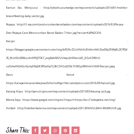
Kartun Ibu Menyusui : http://ybicdn.azureedge.net/wp-content/uploads/2014/01/mother-
breastfeeding-baby-vector.jpg
Pepaya : http://i1.wp.com/caraturunkanberatbadan.com/wp-content/uploads/2016/03/Resep-
Diet-Pepaya-Cara-Menurunkan-Berat-Badan-7-Hari.jpg?resize=640%2C416
Kecipir :
https://blogger.googleusercontent.com/img/b/R29vZ2xl/AVvXsEhbhvHdhZJwDfpZKWp8L287fOd
3S_96sHExDBBcuiAn9PQJTO67_avgBa0A82UUkqcoJhEfwxskIC_8ZxAZN9tU-
uzGAwHKJAGctfjxlqEXbj683PGeItqlTj36CZHUxJ6D5c7UNGp3NfmA/s1600/Kecipir.jpeg
Daun Katuk :
https://carapemesanandeepseafishoilsoftgel.files.wordpress.com/2016/09/katuk3.jpg
Kacang Hijau : http://penulispro.com/wp-content/uploads/2015/05/kacang-ijo3.jpg
Mama Soya : https://www.google.com/imgres?imgurl=https://ecs7.tokopedia.net/img/
Hulbah : http://tokoherbalanna.com/wp-content/uploads/2013/04/HULBAH-MABRUUK.jpg
Share This: