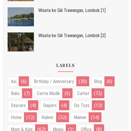
Wisata ke Gili Trawangan, Lombok [1]
Wisata ke Gili Trawangan, Lombok [2]
LABELS
(6)
(30)
(6)
Asi
Birthday / Anniversary
Blog
(7)
(5)
(72)
Buku
Cerita Mudik
Curhat
(4)
(4)
(13)
Daycare
Diapers
Diy Toys
(12)
(32)
(14)
Home
Kuliner
Mainan
(62)
(1)
(8)
Mom & Kids
Mpasi
Office