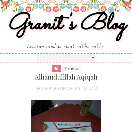
Granit's Blog
catatan random emak sakha sakhi..
# curhat
Alhamdulillah Aqiqah
by
granit
on
Minggu, Mei 20, 2018