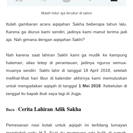
Masih tidur aja dicukur di salon
Itulah gambaran acara aqiqahan Sakha beberapa tahun lalu.
Karena ga diurus kami sendiri, jadinya kami manut terima jadi
aja. Nah gimana dengan aqiqahan Sakhi?
Nah karena saat lahiran Sakhi kami ga mudik ke kampung
halaman, alias tetep di perantauan, jadinya ngurus semua-
muanya sendiri. Sakhi lahir di tanggal 18 April 2018, setelah
melihat-lihat hari libur di kalender akhirnya kami memutuskan
untuk mengadakan aqiqah di tanggal
1 Mei 2018
. Kebetulan di
tanggal itu bapak ibuk saya lagi di Jogja.
Cerita Lahiran Adik Sakha
Baca
:
Pemesanan nasi kotak untuk aqiqah ini terbilang lumayan
mendadak yaitu H-3. Saat itu mumpung ada bulik di rumah,