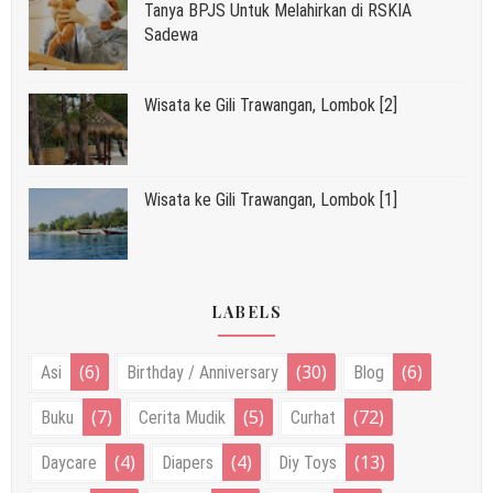
Tanya BPJS Untuk Melahirkan di RSKIA
Sadewa
Wisata ke Gili Trawangan, Lombok [2]
Wisata ke Gili Trawangan, Lombok [1]
LABELS
(6)
(30)
(6)
Asi
Birthday / Anniversary
Blog
(7)
(5)
(72)
Buku
Cerita Mudik
Curhat
(4)
(4)
(13)
Daycare
Diapers
Diy Toys