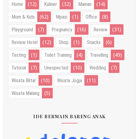
(12)
(32)
(14)
Home
Kuliner
Mainan
(62)
(1)
(8)
Mom & Kids
Mpasi
Office
(7)
(16)
(31)
Playground
Pregnancy
Review
(12)
(1)
(6)
Review Hotel
Shop
Snacks
(1)
(4)
(49)
Testing
Toilet Training
Travelling
(7)
(10)
(7)
Tutorial
Unexpected
Wedding
(10)
(11)
Wisata Blitar
Wisata Jogja
(5)
Wisata Malang
IDE BERMAIN BARENG ANAK