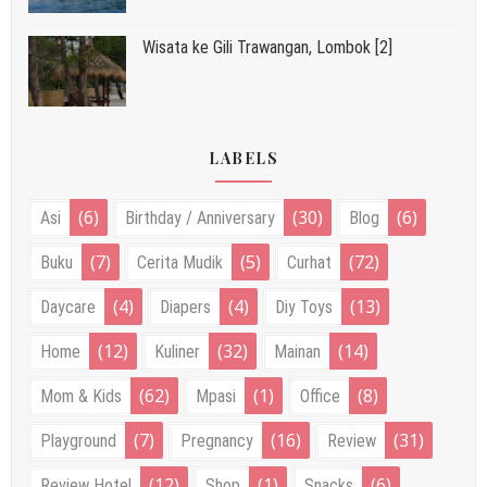
Wisata ke Gili Trawangan, Lombok [2]
LABELS
(6)
(30)
(6)
Asi
Birthday / Anniversary
Blog
(7)
(5)
(72)
Buku
Cerita Mudik
Curhat
(4)
(4)
(13)
Daycare
Diapers
Diy Toys
(12)
(32)
(14)
Home
Kuliner
Mainan
(62)
(1)
(8)
Mom & Kids
Mpasi
Office
(7)
(16)
(31)
Playground
Pregnancy
Review
(12)
(1)
(6)
Review Hotel
Shop
Snacks