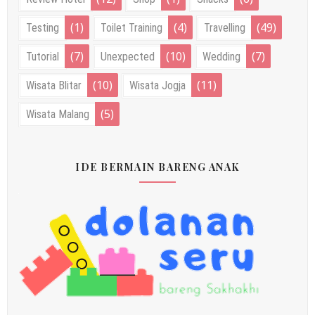
(1)
(4)
(49)
Testing
Toilet Training
Travelling
(7)
(10)
(7)
Tutorial
Unexpected
Wedding
(10)
(11)
Wisata Blitar
Wisata Jogja
(5)
Wisata Malang
IDE BERMAIN BARENG ANAK