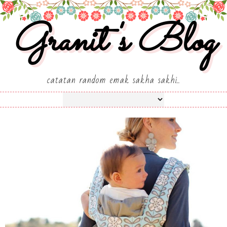
Granit's Blog
catatan random emak sakha sakhi..