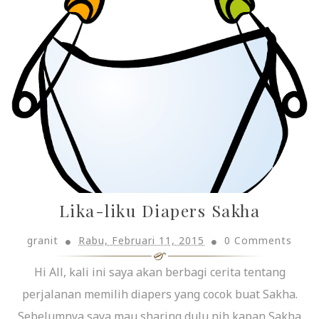
Lika-liku Diapers Sakha
granit
Rabu, Februari 11, 2015
0 Comments
Hi All, kali ini saya akan berbagi cerita tentang
perjalanan memilih diapers yang cocok buat Sakha.
Sebelumnya saya mau sharing dulu nih kapan Sakha