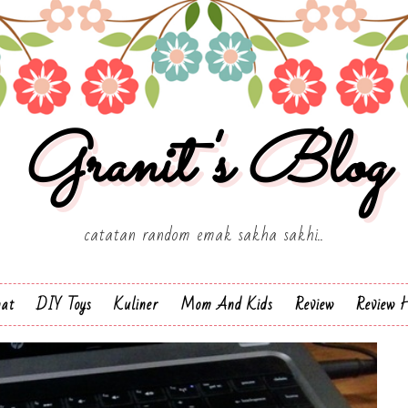
Granit's Blog
catatan random emak sakha sakhi..
hat
DIY Toys
Kuliner
Mom And Kids
Review
Review H