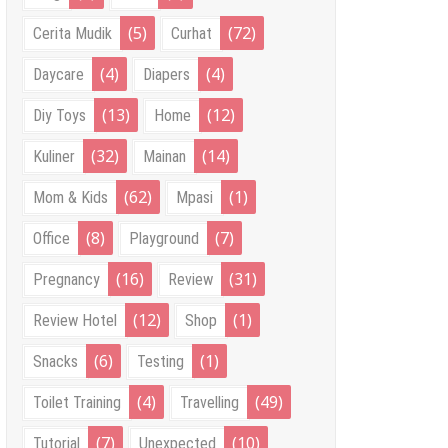
(5)
(72)
Cerita Mudik
Curhat
(4)
(4)
Daycare
Diapers
(13)
(12)
Diy Toys
Home
(32)
(14)
Kuliner
Mainan
(62)
(1)
Mom & Kids
Mpasi
(8)
(7)
Office
Playground
(16)
(31)
Pregnancy
Review
(12)
(1)
Review Hotel
Shop
(6)
(1)
Snacks
Testing
(4)
(49)
Toilet Training
Travelling
(7)
(10)
Tutorial
Unexpected