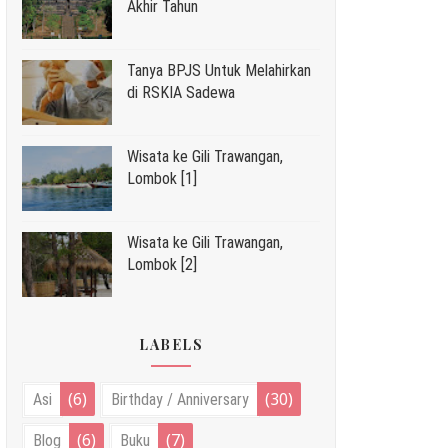
Akhir Tahun
Tanya BPJS Untuk Melahirkan
di RSKIA Sadewa
Wisata ke Gili Trawangan,
Lombok [1]
Wisata ke Gili Trawangan,
Lombok [2]
LABELS
(6)
(30)
Asi
Birthday / Anniversary
(6)
(7)
Blog
Buku