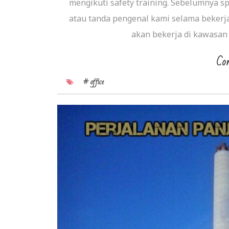
mengikuti safety training. Sebelumnya 
atau tanda pengenal kami selama bekerja 
akan bekerja di kawasan 
Con
# office