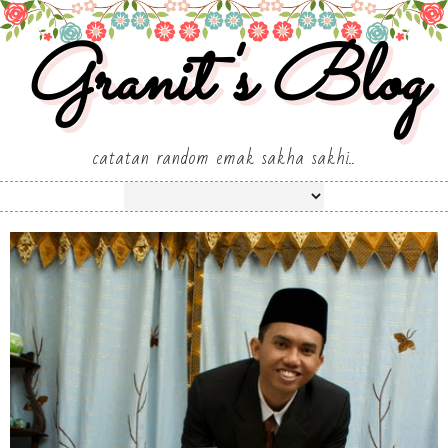
Granit's Blog
catatan random emak sakha sakhi..