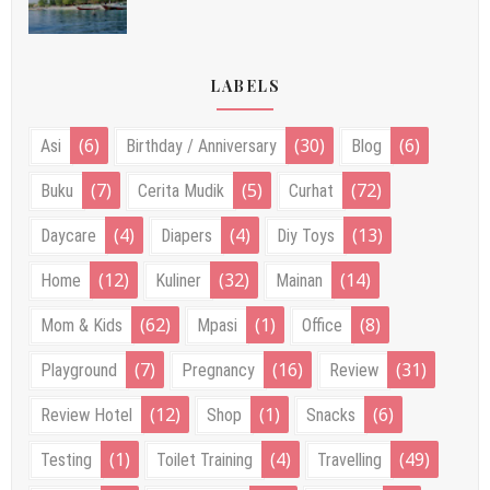
LABELS
(6)
(30)
(6)
Asi
Birthday / Anniversary
Blog
(7)
(5)
(72)
Buku
Cerita Mudik
Curhat
(4)
(4)
(13)
Daycare
Diapers
Diy Toys
(12)
(32)
(14)
Home
Kuliner
Mainan
(62)
(1)
(8)
Mom & Kids
Mpasi
Office
(7)
(16)
(31)
Playground
Pregnancy
Review
(12)
(1)
(6)
Review Hotel
Shop
Snacks
(1)
(4)
(49)
Testing
Toilet Training
Travelling